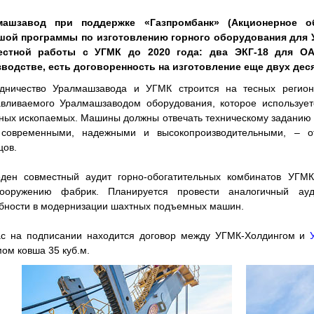
машзавод при поддержке «Газпромбанк» (Акционерное о
шой программы по изготовлению горного оборудования для 
естной работы с УГМК до 2020 года: два ЭКГ-18 для ОА
водстве, есть договоренность на изготовление еще двух дес
дничество Уралмашзавода и УГМК строится на тесных регион
авливаемого Уралмашзаводом оборудования, которое использует
ных ископаемых. Машины должны отвечать техническому заданию 
 современными, надежными и высокопроизводительными, – о
цов.
ден совместный аудит горно-обогатительных комбинатов УГМ
вооружению фабрик. Планируется провести аналогичный ау
бности в модернизации шахтных подъемных машин.
с на подписании находится договор между УГМК-Холдингом и
ом ковша 35 куб.м.