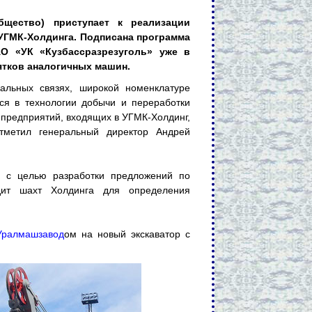
бщество) приступает к реализации
УГМК-Холдинга. Подписана программа
О «УК «Кузбассразрезуголь» уже в
ятков аналогичных машин.
альных связях, широкой номенклатуре
ся в технологии добычи и переработки
предприятий, входящих в УГМК-Холдинг,
тметил генеральный директор Андрей
К с целью разработки предложений по
дит шахт Холдинга для определения
Уралмашзавод
ом на новый экскаватор с