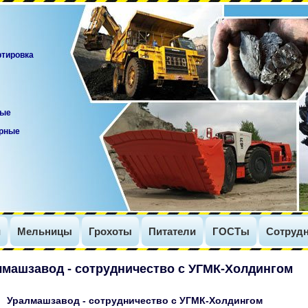
ртировка
вые
орные
и
Мельницы
Грохоты
Питатели
ГОСТы
Сотрудн
лмашзавод - сотрудничество с УГМК-Холдингом
Уралмашзавод - сотрудничество с УГМК-Холдингом