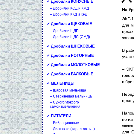
✓ Дробилки КОНУСНЫЕ
– Дробилки КСД и КМД
На Ур
– Дробилки ККД и КРД
ЭКГ-1
✓ Дробилки ЩЕКОВЫЕ
для м
– Дробилки ЩДП
цехах
– Дробилки ЩДС (СМД)
завод
✓ Дробилки ШНЕКОВЫЕ
В раб
✓ Дробилки РОТОРНЫЕ
участ
✓ Дробилки МОЛОТКОВЫЕ
– ЭКГ
✓ Дробилки ВАЛКОВЫЕ
говор
в бри
✓ МЕЛЬНИЦЫ
– Шаровая мельница
Перед
– Стержневая мельница
цехе 
– Сухого/мокрого
самоизмельчения
Напом
✓ ПИТАТЕЛИ
по из
– Вибрационные
экска
– Дисковые (тарельчатые)
для О