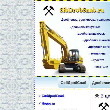
SibDrobSnab.ru
SibDrobSnab.ru
Дробление, сортировка, транспо
- дробилки конусные
- дробилки щековые
- дробилки шнеко
- дробилки рот
- мельницы
- грохота
- питатели
СибДробСнаб
Дробилк
✓ СибДробСнаб
В ц
✓ Новости