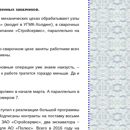
венных заказчиков.
В механических цехах обрабатывают узлы
 (входит в УГМК-Холдинг), в сварочных
мпании «Стройсервис», параллельно на
о-сварочном цехе заняты работники всех
смены.
основные операции уже знаем наизусть, –
 к работе тратится гораздо меньше. Да и
 должен в начале марта. А параллельно в
номером 7.
ступил к реализации большой программы
Подписаны контракты на поставку восьми
 ЗАО «Стройсервис», два экскаватора −
 для АО «Полюс». Всего в 2016 году на