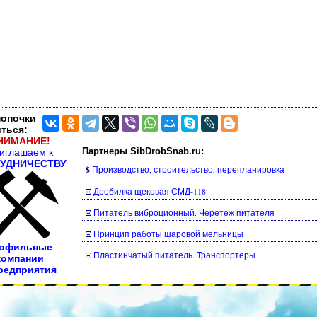
нопочки
ться:
НИМАНИЕ!
Партнеры SibDrobSnab.ru:
иглашаем к
УДНИЧЕСТВУ
$
Производство, строительство, перепланировка
Ξ
Дробилка щековая СМД-118
Ξ
Питатель виброционный. Черетеж питателя
Ξ
Принцип работы шаровой мельницы
офильные
Ξ
Пластинчатый питатель. Транспортеры
компании
редприятия