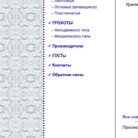
– Ленточные
Уралм
– Лотковые (качающиеся)
– Пластинчатые
✓ ГРОХОТЫ
– Неподвижного типа
– Механического типа
✓ Производители
✓ ГОСТы
✓ Контакты
✓ Обратная связь
Все но
Просмо