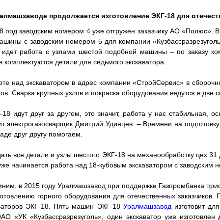
алмашзаводе продолжается изготовление ЭКГ-18 для отечест
8 под заводским номером 4 уже отгружен заказчику АО «Полюс». 
ашины с заводским номером 5 для компании «Кузбассразрезуголь»
 идет работа с узлами шестой подобной машины – по заказу ко
е комплектуются детали для седьмого экскаватора.
оте над экскаватором в адрес компании «СтройСервис» в сборочн
ков. Сварка крупных узлов и покраска оборудования ведутся в две 
-18 идут друг за другом, это значит, работа у нас стабильная, 
ит электрогазосварщик Дмитрий Удинцев. – Времени на подготовку
гаде друг другу помогаем.
ать все детали и узлы шестого ЭКГ-18 на механообработку цех 31
уже начинается работа над 18-кубовым экскаватором с заводским 
ним, в 2015 году Уралмашзавод при поддержке Газпромбанка при
готовлению горного оборудования для отечественных заказчиков. 
ваторов ЭКГ-18. Пять машин ЭКГ-18
Уралмашзавод
изготовит для
АО «УК «Кузбассразрезуголь», один экскаватор уже изготовлен