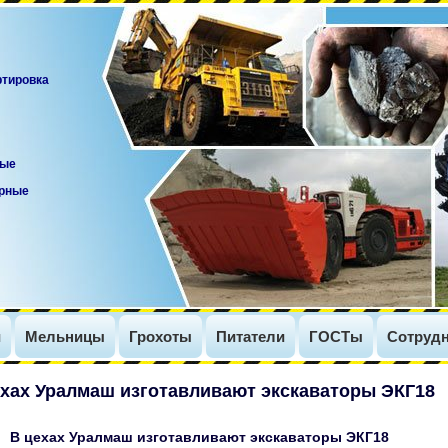
ртировка
вые
орные
и
Мельницы
Грохоты
Питатели
ГОСТы
Сотрудн
ехах Уралмаш изготавливают экскаваторы ЭКГ18
В цехах Уралмаш изготавливают экскаваторы ЭКГ18