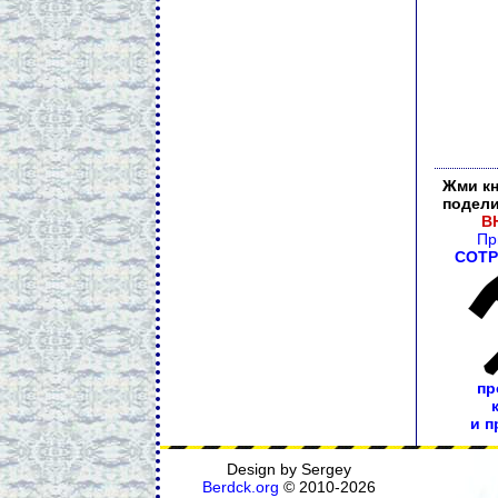
Жми к
подели
В
Пр
СОТР
пр
и п
Design by Sergey
Berdck.org
©
2010
-2026