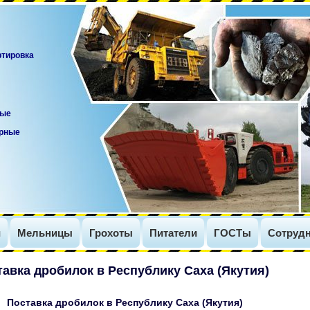
ртировка
вые
орные
и
Мельницы
Грохоты
Питатели
ГОСТы
Сотрудн
авка дробилок в Республику Саха (Якутия)
Поставка дробилок в Республику Саха (Якутия)