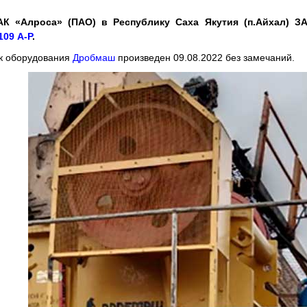
АК «Алроса» (ПАО) в Республику Саха Якутия (п.Айхал) 
09 А-Р
.
к оборудования
Дробмаш
произведен 09.08.2022 без замечаний.