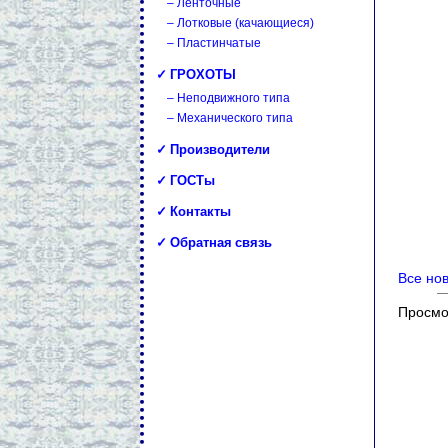
– Ленточные
– Лотковые (качающиеся)
– Пластинчатые
✓ ГРОХОТЫ
– Неподвижного типа
– Механического типа
✓ Производители
✓ ГОСТы
✓ Контакты
✓ Обратная связь
Все но
Просмо