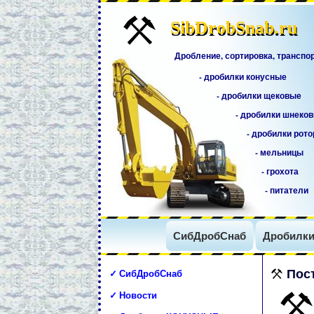
SibDrobSnab.ru
SibDrobSnab.ru
Дробление, сортировка, транспо
- дробилки конусные
- дробилки щековые
- дробилки шнеко
- дробилки рот
- мельницы
- грохота
- питатели
СибДробСнаб
Дробилк
✓ СибДробСнаб
Пост
✓ Новости