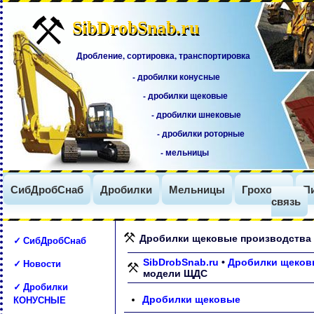
SibDrobSnab.ru
SibDrobSnab.ru
Дробление, сортировка, транспортировка
- дробилки конусные
- дробилки щековые
- дробилки шнековые
- дробилки роторные
- мельницы
СибДробСнаб
Дробилки
Мельницы
Грохоты
П
связь
Дробилки щековые производства
✓ СибДробСнаб
✓ Новости
SibDrobSnab.ru
•
Дробилки щеков
модели ЩДС
✓ Дробилки
КОНУСНЫЕ
Дробилки щековые