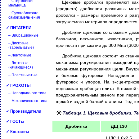
– Стержневая
Щековые дробилки применяют как 
мельница
(среднего) дробления различных мат
– Сухого/мокрого
дробилки - размеры приемного и раз
самоизмельчения
загружаемого материала определяется 
✓ ПИТАТЕЛИ
Дробилки щековые со сложным движ
– Вибрационные
базальтов, песчаников, известняков
– Дисковые
прочности при сжатии до 300 Мпа (3000 
(тарельчатые)
– Ленточные
Дробилка щековая состоит из станин
механизма регулирования выходной ще
– Лотковые
(качающиеся)
механизма регулирования щели. Внутр
– Пластинчатые
и боковые футеровки. Неподвижная
футеровок и упоров. На эксцентрико
✓ ГРОХОТЫ
подвижная дробящая плита. В нижней 
– Неподвижного типа
предохранительным звеном при перег
– Механического типа
щекой и задней балкой станины. Под го
✓ Производители
Таблица 1. Щековые дробилки. Т
✓ ГОСТы
Дробилка
ДЩ 130
✓ Контакты
ЩДС 1,6х2,5