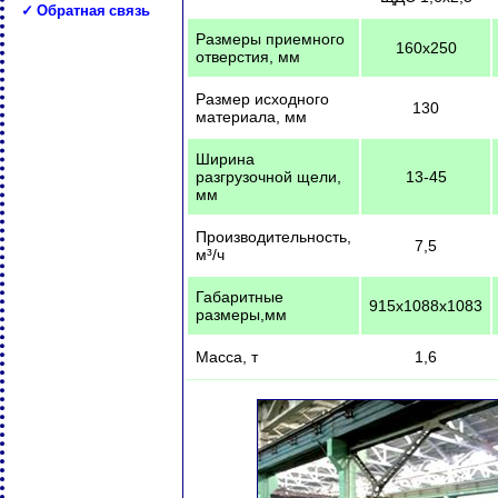
✓ Обратная связь
Размеры приемного
160х250
отверстия, мм
Размер исходного
130
материала, мм
Ширина
разгрузочной щели,
13-45
мм
Производительность,
7,5
м³/ч
Габаритные
915х1088х1083
размеры,мм
Масса, т
1,6