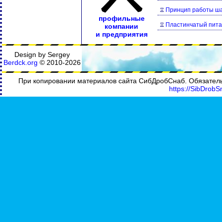
Ξ
Принцип работы ш
профильные
Ξ
Пластинчатый пита
компании
и предприятия
Design by Sergey
Berdck.org
©
2010
-2026
При копировании материалов сайта СибДробСнаб. Обязательн
https://SibDrobS