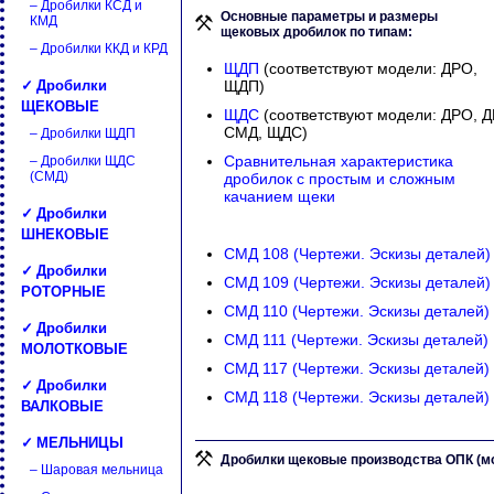
– Дробилки КСД и
Основные параметры и размеры
КМД
щековых дробилок по типам:
– Дробилки ККД и КРД
ЩДП
(соответствуют модели: ДРО,
✓ Дробилки
ЩДП)
ЩЕКОВЫЕ
ЩДС
(соответствуют модели: ДРО, 
СМД, ЩДС)
– Дробилки ЩДП
Сравнительная характеристика
– Дробилки ЩДС
(СМД)
дробилок с простым и сложным
качанием щеки
✓ Дробилки
ШНЕКОВЫЕ
СМД 108
(Чертежи. Эскизы деталей)
✓ Дробилки
СМД 109
(Чертежи. Эскизы деталей)
РОТОРНЫЕ
СМД 110
(Чертежи. Эскизы деталей)
✓ Дробилки
СМД 111
(Чертежи. Эскизы деталей)
МОЛОТКОВЫЕ
СМД 117
(Чертежи. Эскизы деталей)
✓ Дробилки
СМД 118
(Чертежи. Эскизы деталей)
ВАЛКОВЫЕ
✓ МЕЛЬНИЦЫ
Дробилки щековые производства ОПК (
– Шаровая мельница