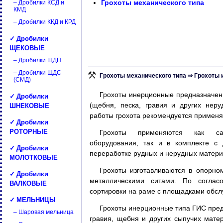
Грохоты механического типа
– Дробилки КСД и
КМД
– Дробилки ККД и КРД
✓ Дробилки
ЩЕКОВЫЕ
– Дробилки ЩДП
– Дробилки ЩДС
Грохоты механического типа ⇒ Грохоты
(СМД)
Грохоты инерционные предназначен
✓ Дробилки
ШНЕКОВЫЕ
(щебня, песка, гравия и других нер
работы грохота рекомендуется применя
✓ Дробилки
РОТОРНЫЕ
Грохоты применяются как само
оборудования, так и в комплекте с 
✓ Дробилки
переработке рудных и нерудных матери
МОЛОТКОВЫЕ
Грохоты изготавливаются в опорн
✓ Дробилки
металлическими ситами. По согласо
ВАЛКОВЫЕ
сортировки на раме с площадками обсл
✓ МЕЛЬНИЦЫ
Грохоты инерционные типа ГИС пред
– Шаровая мельница
гравия, щебня и других сыпучих мате