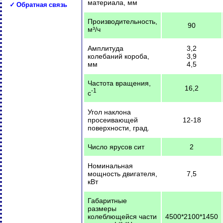
материала, мм
✓ Обратная связь
Производительность,
90
м³/ч
Амплитуда
3,2
колебаний короба,
3,9
мм
4,5
Частота вращения,
16,2
-1
с
Угол наклона
просеивающей
12-18
поверхности, град.
Число ярусов сит
2
Номинальная
мощность двигателя,
7,5
кВт
Габаритные
размеры
колеблющейся части
4500*2100*1450