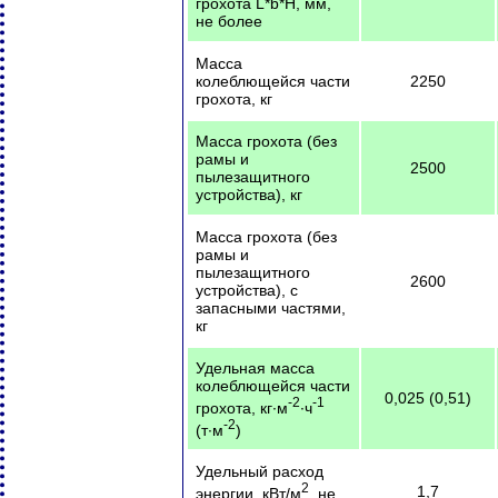
грохота L*b*H, мм,
не более
Масса
колеблющейся части
2250
грохота, кг
Масса грохота (без
рамы и
2500
пылезащитного
устройства), кг
Масса грохота (без
рамы и
пылезащитного
2600
устройства), с
запасными частями,
кг
Удельная масса
колеблющейся части
0,025 (0,51)
-2
-1
грохота, кг·м
·ч
-2
(т·м
)
Удельный расход
2
1,7
энергии, кВт/м
, не