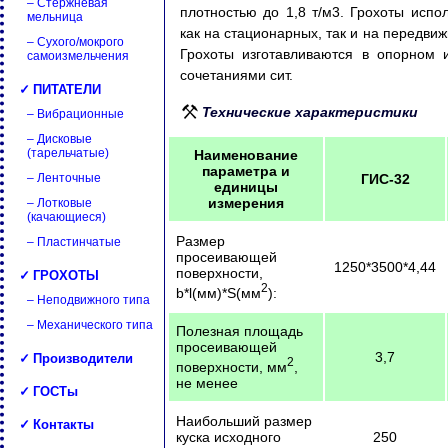
– Стержневая
плотностью до 1,8 т/м3. Грохоты исп
мельница
как на стационарных, так и на передви
– Сухого/мокрого
Грохоты изготавливаются в опорном 
самоизмельчения
сочетаниями сит.
✓ ПИТАТЕЛИ
Технические характеристики
– Вибрационные
– Дисковые
(тарельчатые)
Наименование
параметра и
– Ленточные
ГИС-32
единицы
измерения
– Лотковые
(качающиеся)
Размер
– Пластинчатые
просеивающей
1250*3500*4,44
✓ ГРОХОТЫ
поверхности,
2
b*l(мм)*S(мм
):
– Неподвижного типа
– Механического типа
Полезная площадь
просеивающей
✓ Производители
3,7
2
поверхности, мм
,
не менее
✓ ГОСТы
Наибольший размер
✓ Контакты
куска исходного
250