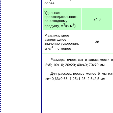
более
Удельная
производительность
24,3
по исходному
3
2
продукту, м
/(ч·м
)
Максимальное
амплитудное
38
значение ускорения,
-1
м ·с
, не менее
Размеры ячеек сит в зависимости о
5х5; 10х10; 20х20; 40х40; 70х70 мм.
Для рассева песков менее 5 мм изг
сит 0,63х0,63; 1,25х1,25; 2,5х2,5 мм.