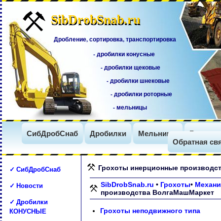
SibDrobSnab.ru
SibDrobSnab.ru
Дробление, сортировка, транспортировка
- дробилки конусные
- дробилки щековые
- дробилки шнековые
- дробилки роторные
- мельницы
СибДробСнаб
Дробилки
Мельницы
Грохоты
Обратная св
Грохоты инерционные производс
✓ СибДробСнаб
✓ Новости
SibDrobSnab.ru
•
Грохоты
•
Механи
производства ВолгаМашМаркет
✓ Дробилки
КОНУСНЫЕ
Грохоты неподвижного типа