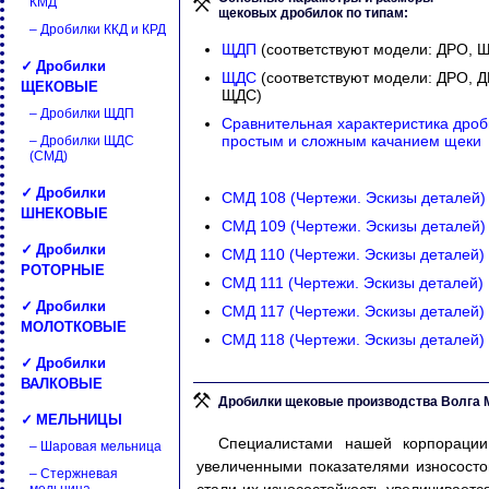
КМД
щековых дробилок по типам:
– Дробилки ККД и КРД
ЩДП
(соответствуют модели: ДРО, 
✓ Дробилки
ЩДС
(соответствуют модели: ДРО, 
ЩЕКОВЫЕ
ЩДС)
– Дробилки ЩДП
Сравнительная характеристика дроб
простым и сложным качанием щеки
– Дробилки ЩДС
(СМД)
✓ Дробилки
СМД 108
(Чертежи. Эскизы деталей)
ШНЕКОВЫЕ
СМД 109
(Чертежи. Эскизы деталей)
✓ Дробилки
СМД 110
(Чертежи. Эскизы деталей)
РОТОРНЫЕ
СМД 111
(Чертежи. Эскизы деталей)
✓ Дробилки
СМД 117
(Чертежи. Эскизы деталей)
МОЛОТКОВЫЕ
СМД 118
(Чертежи. Эскизы деталей)
✓ Дробилки
ВАЛКОВЫЕ
Дробилки щековые производства Волга
✓ МЕЛЬНИЦЫ
Специалистами нашей корпорации
– Шаровая мельница
увеличенными показателями износосто
– Стержневая