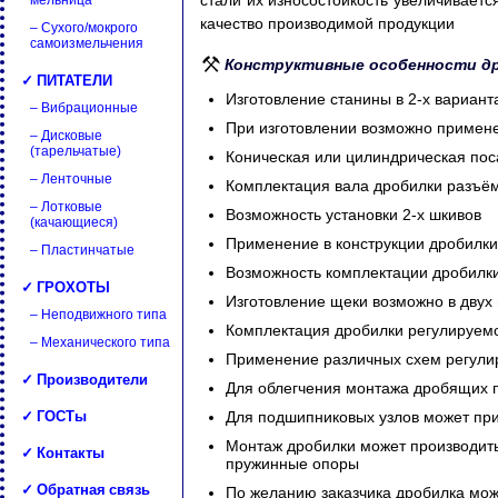
стали их износостойкость увеличивается
мельница
качество производимой продукции
– Сухого/мокрого
самоизмельчения
Конструктивные особенности д
✓ ПИТАТЕЛИ
Изготовление станины в 2-х вариант
– Вибрационные
При изготовлении возможно примене
– Дисковые
(тарельчатые)
Коническая или цилиндрическая пос
– Ленточные
Комплектация вала дробилки разъё
– Лотковые
Возможность установки 2-х шкивов
(качающиеся)
Применение в конструкции дробилки
– Пластинчатые
Возможность комплектации дробил
✓ ГРОХОТЫ
Изготовление щеки возможно в двух 
– Неподвижного типа
Комплектация дробилки регулируем
– Механического типа
Применение различных схем регулир
✓ Производители
Для облегчения монтажа дробящих п
✓ ГОСТы
Для подшипниковых узлов может при
Монтаж дробилки может производить
✓ Контакты
пружинные опоры
✓ Обратная связь
По желанию заказчика дробилка мож