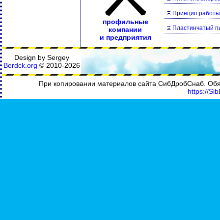
Ξ
Принцип работы
профильные
Ξ
Пластинчатый п
компании
и предприятия
Design by Sergey
Berdck.org
©
2010
-2026
При копировании материалов сайта СибДробСнаб. Обяз
https://Si