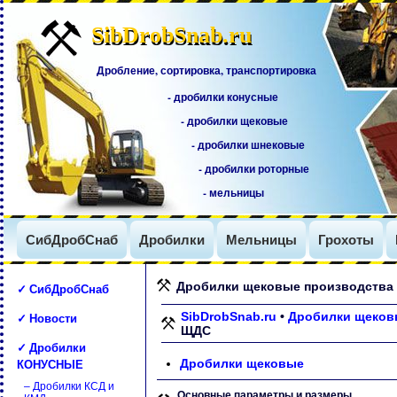
SibDrobSnab.ru
SibDrobSnab.ru
Дробление, сортировка, транспортировка
- дробилки конусные
- дробилки щековые
- дробилки шнековые
- дробилки роторные
- мельницы
СибДробСнаб
Дробилки
Мельницы
Грохоты
Дробилки щековые производства
✓ СибДробСнаб
✓ Новости
SibDrobSnab.ru
•
Дробилки щеков
ЩДС
✓ Дробилки
КОНУСНЫЕ
Дробилки щековые
– Дробилки КСД и
Основные параметры и размеры