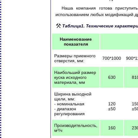
Наша компания готова приступить
использованием любых модификаций др
Таблица1. Технические характе
Наименование
показателя
Размеры приемного
700*1000
900*1
отверстия, мм:
Наибольший размер
куска исходного
630
81
материала, мм
Ширина выходной
щели, мм:
- номинальная
120
15
- диапазон
±50
±5
регулирования
Производительность,
160
23
м³/ч