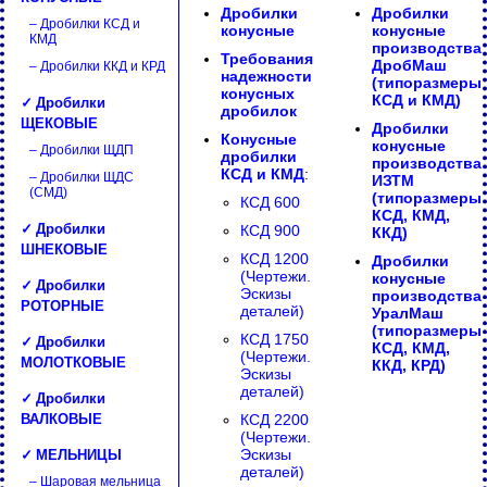
Дробилки
Дробилки
– Дробилки КСД и
конусные
конусные
КМД
производства
Требования
ДробМаш
– Дробилки ККД и КРД
надежности
(типоразмеры
конусных
✓ Дробилки
КСД и КМД)
дробилок
ЩЕКОВЫЕ
Дробилки
Конусные
конусные
– Дробилки ЩДП
дробилки
производства
КСД и КМД
:
– Дробилки ЩДС
ИЗТМ
(СМД)
(типоразмеры
КСД 600
КСД, КМД,
✓ Дробилки
КСД 900
ККД)
ШНЕКОВЫЕ
КСД 1200
Дробилки
(Чертежи.
конусные
✓ Дробилки
Эскизы
производства
РОТОРНЫЕ
деталей)
УралМаш
(типоразмеры
✓ Дробилки
КСД 1750
КСД, КМД,
(Чертежи.
МОЛОТКОВЫЕ
ККД, КРД)
Эскизы
деталей)
✓ Дробилки
ВАЛКОВЫЕ
КСД 2200
(Чертежи.
✓ МЕЛЬНИЦЫ
Эскизы
деталей)
– Шаровая мельница