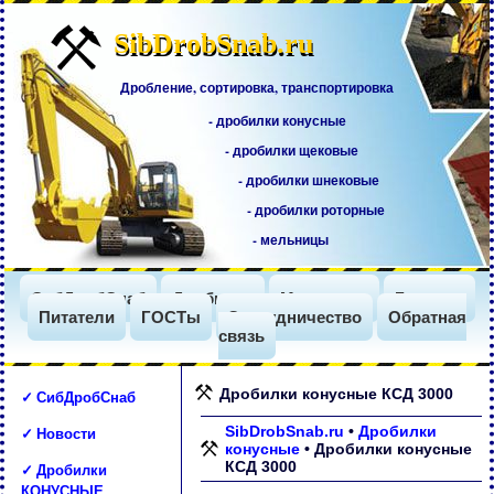
SibDrobSnab.ru
SibDrobSnab.ru
Дробление, сортировка, транспортировка
- дробилки конусные
- дробилки щековые
- дробилки шнековые
- дробилки роторные
- мельницы
СибДробСнаб
Дробилки
Мельницы
Грохоты
Питатели
ГОСТы
Сотрудничество
Обратная
связь
Дробилки конусные КСД 3000
✓ СибДробСнаб
✓ Новости
SibDrobSnab.ru
•
Дробилки
конусные
•
Дробилки конусные
КСД 3000
✓ Дробилки
КОНУСНЫЕ