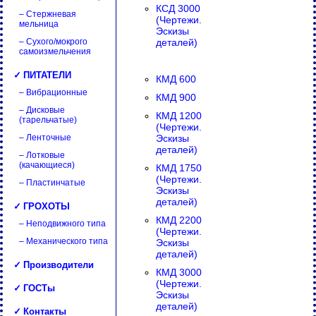
КСД 3000
– Стержневая
(Чертежи.
мельница
Эскизы
– Сухого/мокрого
деталей)
самоизмельчения
✓ ПИТАТЕЛИ
КМД 600
– Вибрационные
КМД 900
– Дисковые
КМД 1200
(тарельчатые)
(Чертежи.
– Ленточные
Эскизы
деталей)
– Лотковые
(качающиеся)
КМД 1750
(Чертежи.
– Пластинчатые
Эскизы
деталей)
✓ ГРОХОТЫ
КМД 2200
– Неподвижного типа
(Чертежи.
– Механического типа
Эскизы
деталей)
✓ Производители
КМД 3000
(Чертежи.
✓ ГОСТы
Эскизы
деталей)
✓ Контакты