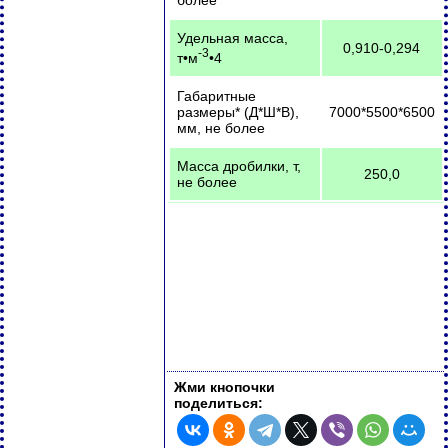
более
Удельная масса,
0,910-0,294
-3
т•м
•4
Габаритные
размеры* (Д*Ш*В),
7000*5500*6500
мм, не более
Масса дробилки, т,
250,0
не более
Жми кнопочки
поделиться: