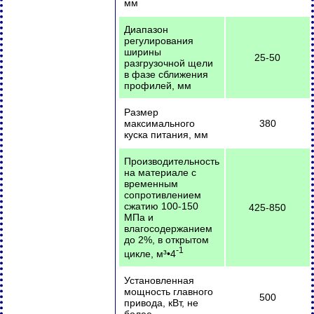
мм
Диапазон
регулирования
ширины
25-50
разгрузочной щели
в фазе сближения
профилей, мм
Размер
максимального
380
куска питания, мм
Производительность
на материале с
временным
сопротивлением
сжатию 100-150
425-850
МПа и
влагосодержанием
до 2%, в открытом
-1
цикле, м³•4
Установленная
мощность главного
500
привода, кВт, не